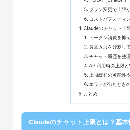
他のAI（ChatGP
プラン変更で上限
コストパフォーマ
Claudeのチャット
トークン消費を抑
長文入力を分割し
チャット履歴を整
API利用時の上限と
上限緩和の可能性
エラーが出たとき
まとめ
Claudeのチャット上限とは？基