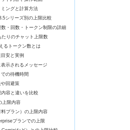
イミングと計算方法
ude 3.5シリーズ別の上限比較
上限数・回数・トークン制限の詳細
あたりのチャット上限数
えるトークン数とは
限目安と実例
に表示されるメッセージ
までの待機時間
法や回避策
制限内容と違いを比較
ンの上限内容
月額有料プラン）の上限内容
nterpriseプランでの上限