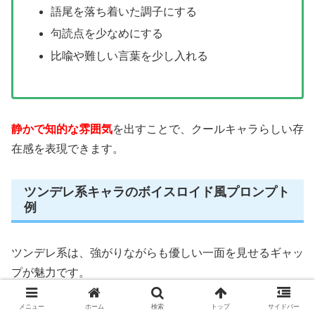
語尾を落ち着いた調子にする
句読点を少なめにする
比喩や難しい言葉を少し入れる
静かで知的な雰囲気
を出すことで、クールキャラらしい存
在感を表現できます。
ツンデレ系キャラのボイスロイド風プロンプト
例
ツンデレ系は、強がりながらも優しい一面を見せるギャッ
プが魅力です。
メニュー
ホーム
検索
トップ
サイドバー
ChatGPTでは、照れやツンツンした表現を意識するとリ