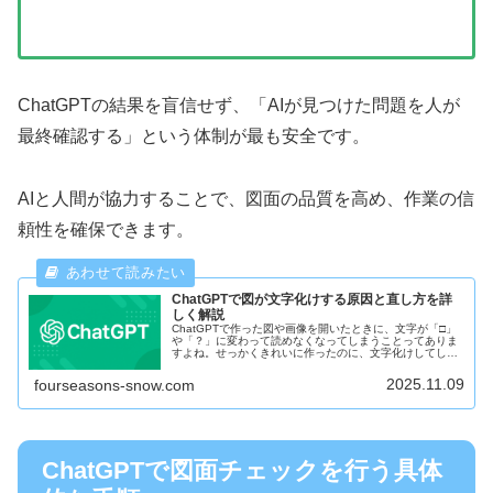
ChatGPTの結果を盲信せず、「AIが見つけた問題を人が
最終確認する」という体制が最も安全です。
AIと人間が協力することで、図面の品質を高め、作業の信
頼性を確保できます。
ChatGPTで図が文字化けする原因と直し方を詳
しく解説
ChatGPTで作った図や画像を開いたときに、文字が「□」
や「？」に変わって読めなくなってしまうことってありま
すよね。せっかくきれいに作ったのに、文字化けしてしま
うとガッカリします。特に日本語を使うときは、英語と違
って少し注意が必要なんです...
2025.11.09
fourseasons-snow.com
ChatGPTで図面チェックを行う具体