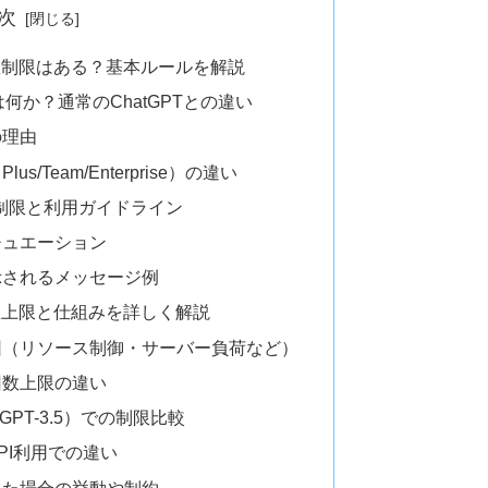
次
回数制限はある？基本ルールを解説
は何か？通常のChatGPTとの違い
の理由
/Team/Enterprise）の違い
用制限と利用ガイドライン
チュエーション
示されるメッセージ例
回数上限と仕組みを詳しく解説
因（リソース制御・サーバー負荷など）
回数上限の違い
o/GPT-3.5）での制限比較
PI利用での違い
した場合の挙動や制約