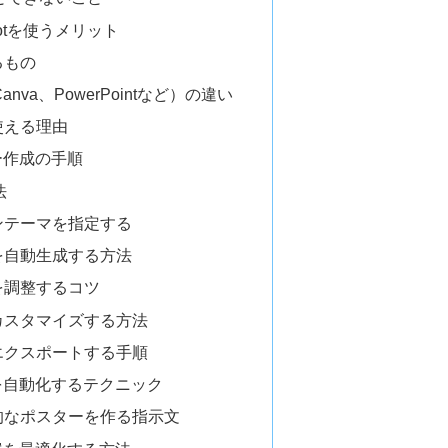
lotを使うメリット
るもの
anva、PowerPointなど）の違い
使える理由
ター作成の手順
法
ンテーマを指定する
を自動生成する方法
を調整するコツ
カスタマイズする方法
エクスポートする手順
制作を自動化するテクニック
的なポスターを作る指示文