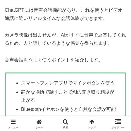
ChatGPTには音声会話機能があり、これを使うとビデオ
通話に近いリアルタイムな会話体験ができます。
カメラ映像は出ませんが、AIがすぐに音声で返答してくれ
るため、人と話しているような感覚を得られます。
音声会話をうまく使うポイントを紹介します。
スマートフォンアプリでマイクボタンを使う
静かな場所で話すことでAIの聞き取り精度が
上がる
Bluetoothイヤホンを使うと自然な会話が可能
話し方をゆっくりにすると認識が安定する
質問を短く区切ると返答がスムーズ
メニュー
ホーム
検索
トップ
サイドバー