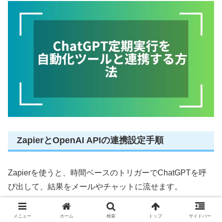
ZapierとOpenAI APIの連携設定手順
Zapierを使うと、時間ベースのトリガーでChatGPTを呼
び出して、結果をメールやチャットに流せます。
コードを書かなくても設定できますが、
入力と出力の型を
メニュー
ホーム
検索
トップ
サイドバー