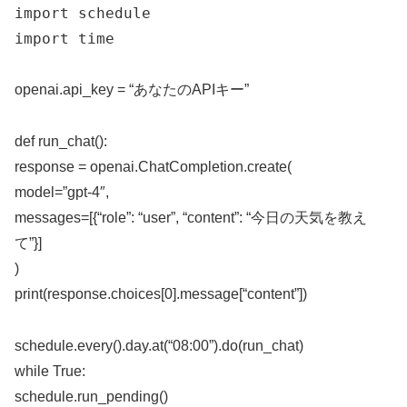
import schedule
import time
openai.api_key = “あなたのAPIキー”
def run_chat():
response = openai.ChatCompletion.create(
model=”gpt-4″,
messages=[{“role”: “user”, “content”: “今日の天気を教え
て”}]
)
print(response.choices[0].message[“content”])
schedule.every().day.at(“08:00”).do(run_chat)
while True:
schedule.run_pending()