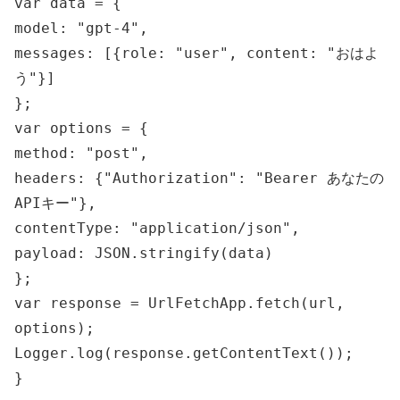
var data = {
model: "gpt-4",
messages: [{role: "user", content: "おはよ
う"}]
};
var options = {
method: "post",
headers: {"Authorization": "Bearer あなたの
APIキー"},
contentType: "application/json",
payload: JSON.stringify(data)
};
var response = UrlFetchApp.fetch(url,
options);
Logger.log(response.getContentText());
}